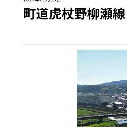
町道虎杖野柳瀬線